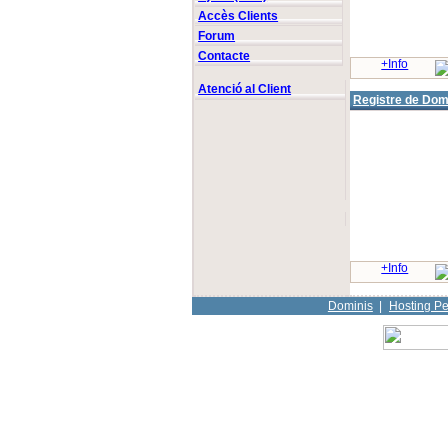
Accès Clients
Forum
Contacte
+Info
Atenció al Client
Registre de Dom
+Info
Dominis
|
Hosting Pe