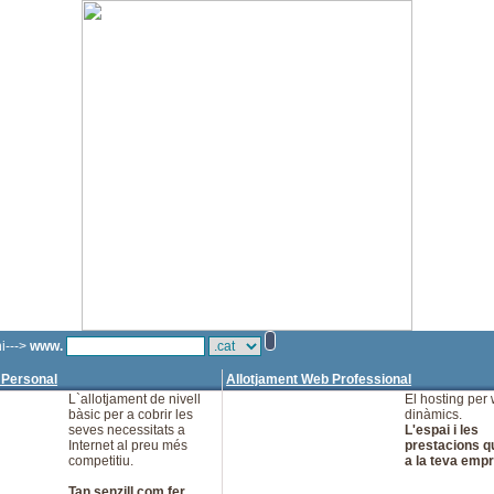
i--->
www.
 Personal
Allotjament Web Professional
L`allotjament de nivell
El hosting per
bàsic per a cobrir les
dinàmics.
seves necessitats a
L'espai i les
Internet al preu més
prestacions qu
competitiu.
a la teva emp
Tan senzill com fer