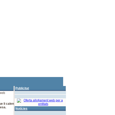
Publicitat
 web
e li calen
resa.
Notícies