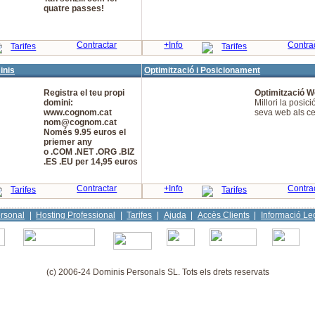
quatre passes!
Contractar
+Info
Contra
Tarifes
Tarifes
inis
Optimització i Posicionament
Registra el teu propi
Optimització 
domini:
Millori la posici
www.cognom.cat
seva web als c
nom@cognom.cat
Només 9.95 euros el
priemer any
o .COM .NET .ORG .BIZ
.ES .EU per 14,95 euros
Contractar
+Info
Contra
Tarifes
Tarifes
rsonal
|
Hosting Professional
|
Tarifes
|
Ajuda
|
Accès Clients
|
Informació Le
(c) 2006-24 Dominis Personals SL. Tots els drets reservats