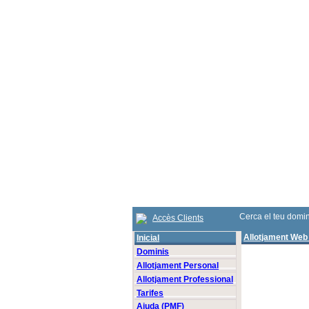
Cerca el teu domin
Accès Clients
Allotjament Web
Inicial
Dominis
Allotjament Personal
Allotjament Professional
Tarifes
Ajuda (PMF)