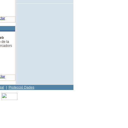
ctar
Web
ó de la
ercadors
ctar
gal
|
Protecció Dades